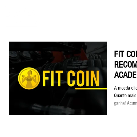
Home
Planos e
FIT CO
RECOM
ACADE
A moeda ofi
Quanto mais 
ganha! Acumu